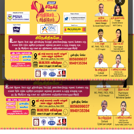
×
Home
வீடியோ ஸ்டோரி
விமானத்திற்குள் முட்டிய சண்டை.. பயணிகள் அச்சம்....