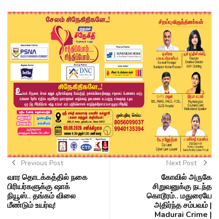
Previous Post
Next Post
வார தொடக்கத்தில் நகை
கோவில் அருகே
பிரியர்களுக்கு ஷாக்
சிறுவனுக்கு நடந்த
நியூஸ்.. தங்கம் விலை
கொடூரம்.. மதுரையே
மீண்டும் உயர்வு!
அதிர்ந்த சம்பவம் |
Madurai Crime |