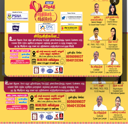
×
Home
வீடியோ ஸ்டோரி
Congress With Vijay? | விஜய் பக்கம் சாய்கிறதா க...