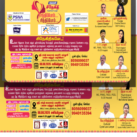
×
Home
வீடியோ ஸ்டோரி
TVK Vijay Car | அஜிதா கோரிக்கை - விஜய் நிராகரிப...