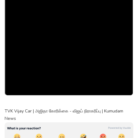
TVK Vijay Car | அஜிதா கோரிக்கை - விஜய் நிராகரிப்பு | Kumudam
News