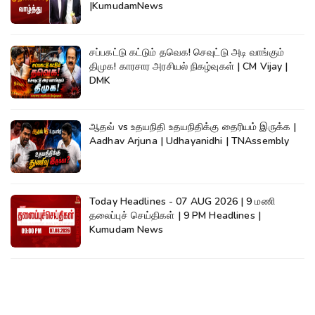
|KumudamNews
சப்பகட்டு கட்டும் தவெக! செவுட்டு அடி வாங்கும்
திமுக! காரசார அரசியல் நிகழ்வுகள் | CM Vijay |
DMK
ஆதவ் vs உதயநிதி உதயநிதிக்கு தைரியம் இருக்க |
Aadhav Arjuna | Udhayanidhi | TNAssembly
Today Headlines - 07 AUG 2026 | 9 மணி
தலைப்புச் செய்திகள் | 9 PM Headlines |
Kumudam News