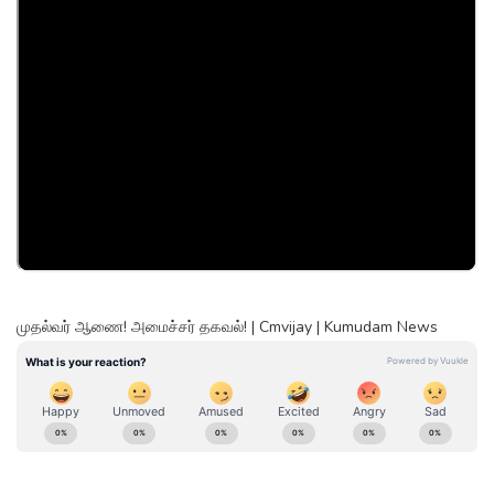
முதல்வர் ஆணை! அமைச்சர் தகவல்! | Cmvijay | Kumudam News