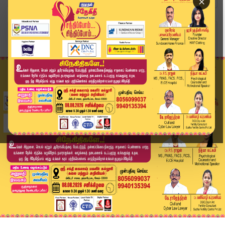
×
Home
வீடியோ ஸ்டோரி
முதல்வர் ஆணை! அமைச்சர் தகவல்! | Cmvijay | Kumu...