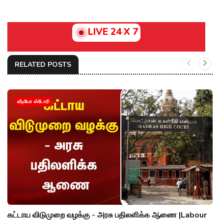
LIVE 24 X 7
RELATED POSTS
வீடியோ ஸ்டோரி
கட்டாய விடுமுறை வழக்கு - அரசு பதிலளிக்க ஆணை |Labour