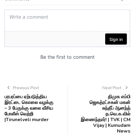
Previous Post
Next Post
பரபரப்பை ஏற்படுத்திய
திமுக எம்பி
இரட்டை கொலை வழக்கு
ஜெகத்ரட்சகன் மகன்
– 3 பேருக்கு வலை வீசிய
சுந்தீப் ஆனந்த்
போலீஸ் வெற்றி
த.வெ.க.வில்
|Tirunelveli murder
இணைந்தார்! | TVK | CM
Vijay | Kumudam
News