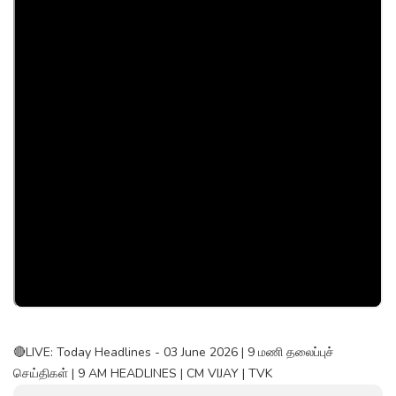
🔴LIVE: Today Headlines - 03 June 2026 | 9 மணி தலைப்புச்
செய்திகள் | 9 AM HEADLINES | CM VIJAY | TVK