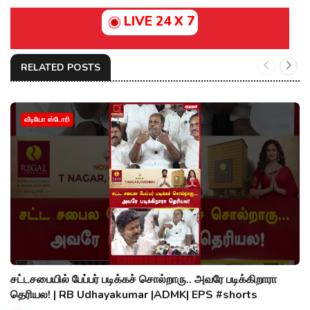
LIVE 24 X 7
RELATED POSTS
வீடியோ ஸ்டோரி
சட்டசபையில் பேப்பர் படிக்கச் சொல்றாரு.. அவரே படிக்கிறாரா
தெரியல! | RB Udhayakumar |ADMK| EPS #shorts