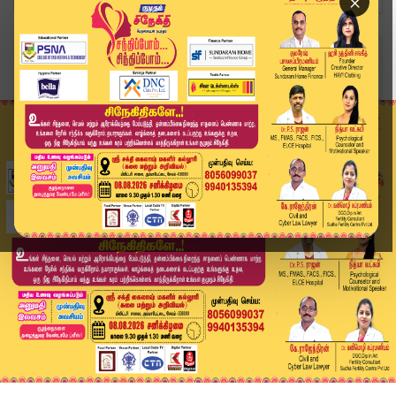
×
Home
வீடியோ ஸ்டோரி
"நாங்கள் நடக்க விடமாட்டோம்” - Prakash Raj | Par...