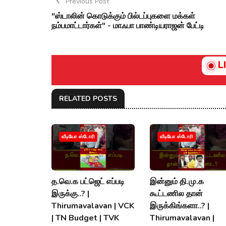
Previous Post
"ஸ்டாலின் கொடுக்கும் பில்டப்புகளை மக்கள்
நம்பமாட்டார்கள்" - மாஃபா பாண்டியராஜன் பேட்டி
L
RELATED POSTS
வீடியோ ஸ்டோரி
வீடியோ ஸ்டோரி
த.வெ.க பட்ஜெட் எப்படி
இன்னும் தி.மு.க
இருக்கு..? |
கூட்டணில தான்
Thirumavalavan | VCK
இருக்கிங்களா..? |
| TN Budget | TVK
Thirumavalavan |