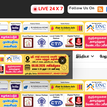
Follow Us On
LIVE 24 X 7
ு
சினிமா
அரசியல்
விளையாட்டு
இந்தியா
மேல
×
adline | 20 JUNE 2025 | ...