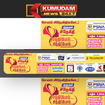
முகப்பு
விளையாட்டு
அண்மை
தமிழ்நாட
Home
வீடியோ ஸ்டோரி
Headlines Now | 6 PM He