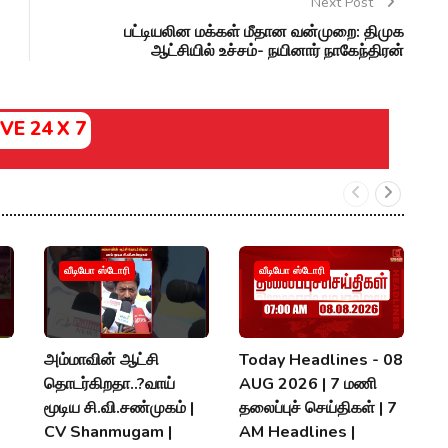
Next Post
பட்டியலின மக்கள் மீதான வன்முறை: திமுக
ஆட்சியில் உச்சம்- நயினார் நாகேந்திரன்
IVE 24 X 7
வீடியோ ஸ்டோரி
வீடியோ ஸ்டோரி
அம்மாவின் ஆட்சி
Today Headlines - 08
#
தொடர்கிறதா..?வாய்
AUG 2026 | 7 மணி
க
மூடிய சி.வி.சண்முகம் |
தலைப்புச் செய்திகள் | 7
ச
CV Shanmugam |
AM Headlines |
P