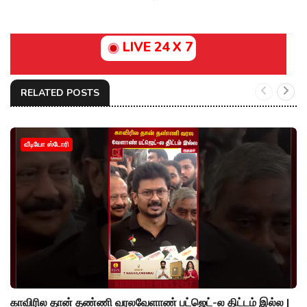
LIVE 24 X 7
RELATED POSTS
வீடியோ ஸ்டோரி
காவிரில தான் தண்ணி வரலவேளாண் பட்ஜெட்-ல திட்டம் இல்ல |