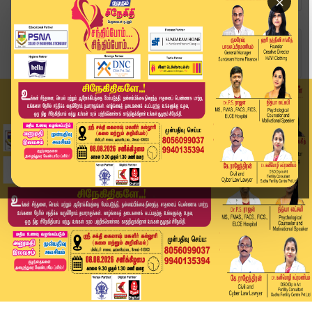
×
Home
வீடியோ ஸ்டோரி
அண்ணாமலை அதிமுகவில் இணைவாரா?பரபரக்கும் அரசியல் ...