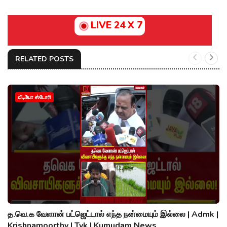
LIVE 24 X 7
RELATED POSTS
வீடியோ ஸ்டோரி
த.வெ.க வேளான் பட்ஜெட்டால் எந்த நன்மையும் இல்லை | Admk |
Krishnamoorthy | Tvk | Kumudam News