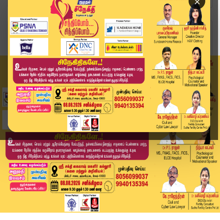
×
Home
வீடியோ ஸ்டோரி
Vijay meeting | விஜய் மக்கள் கூட்டம்... பாதுகாப...