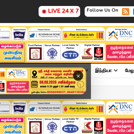
Follow Us On
LIVE 24 X 7
ு
சினிமா
அரசியல்
விளையாட்டு
இந்தியா
மேல
×
Y 2026 | 11 மணி தலைப்புச...