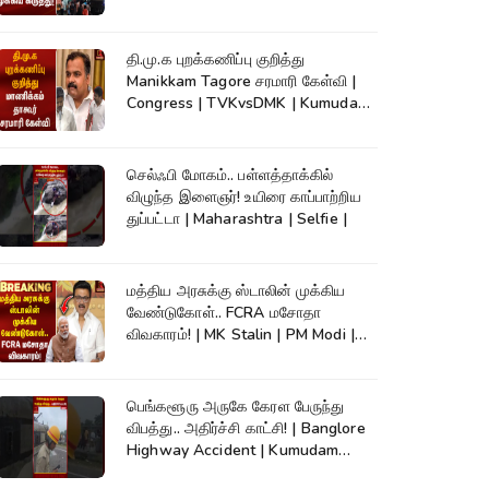
High Court
தி.மு.க புறக்கணிப்பு குறித்து
Manikkam Tagore சரமாரி கேள்வி |
Congress | TVKvsDMK | Kumudam
News
செல்ஃபி மோகம்.. பள்ளத்தாக்கில்
விழுந்த இளைஞர்! உயிரை காப்பாற்றிய
துப்பட்டா | Maharashtra | Selfie |
மத்திய அரசுக்கு ஸ்டாலின் முக்கிய
வேண்டுகோள்.. FCRA மசோதா
விவகாரம்! | MK Stalin | PM Modi |
DMK
பெங்களூரு அருகே கேரள பேருந்து
விபத்து.. அதிர்ச்சி காட்சி! | Banglore
Highway Accident | Kumudam
News