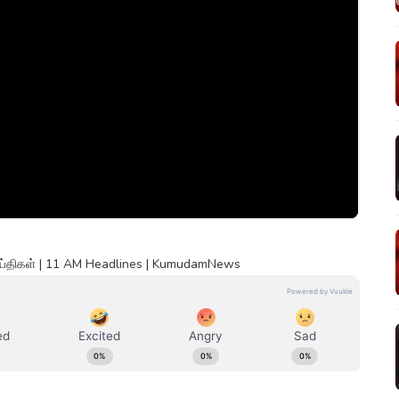
ெய்திகள் | 11 AM Headlines | KumudamNews