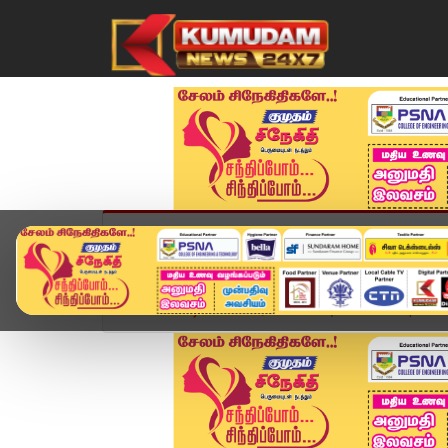
முகப்பு
விளையாட்டு
அண்மை
தமிழ்நாட
Home
வீடியோ ஸ்டோரி
Today Headlines | 29 MA