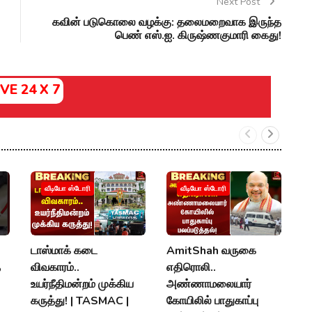
Next Post
கவின் படுகொலை வழக்கு: தலைமறைவாக இருந்த
பெண் எஸ்.ஐ. கிருஷ்ணகுமாரி கைது!
IVE 24 X 7
ம
வீடியோ ஸ்டோரி
வீடியோ ஸ்டோரி
த
கு
K
டாஸ்மாக் கடை
AmitShah வருகை
R
த
விவகாரம்..
எதிரொலி..
N
உயர்நீதிமன்றம் முக்கிய
அண்ணாமலையார்
கருத்து! | TASMAC |
கோயிலில் பாதுகாப்பு
P