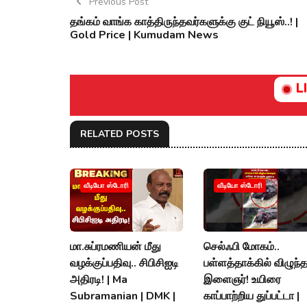
Previous Post
தங்கம் வாங்க காத்திருந்தவர்களுக்கு குட் நியூஸ்..! |
Gold Price | Kumudam News
L
RELATED POSTS
வீடியோ ஸ்டோரி
வீடியோ ஸ்டோரி
மா.சுப்ரமணியன் மீது
செல்ஃபி மோகம்..
வழக்குப்பதிவு.. சிபிசிஐடி
பள்ளத்தாக்கில் விழுந்
அதிரடி! | Ma
இளைஞர்! உயிரை
Subramanian | DMK |
காப்பாற்றிய துப்பட்டா |