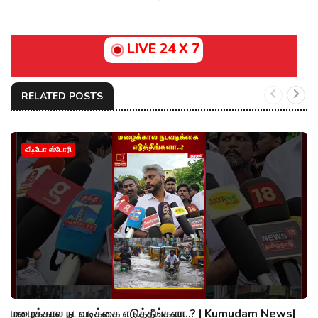
LIVE 24 X 7
RELATED POSTS
வீடியோ ஸ்டோரி
மழைக்கால நடவடிக்கை எடுத்தீங்களா..? | Kumudam News|