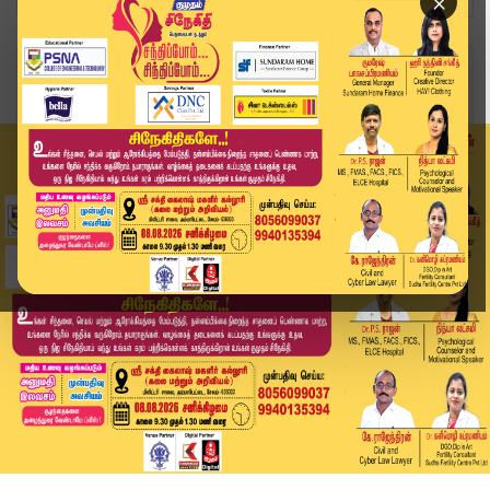
×
Home
வீடியோ ஸ்டோரி
ஆசைக்கு இணங்க மறுத்ததால் வெறிச்செயல்... | Namak...