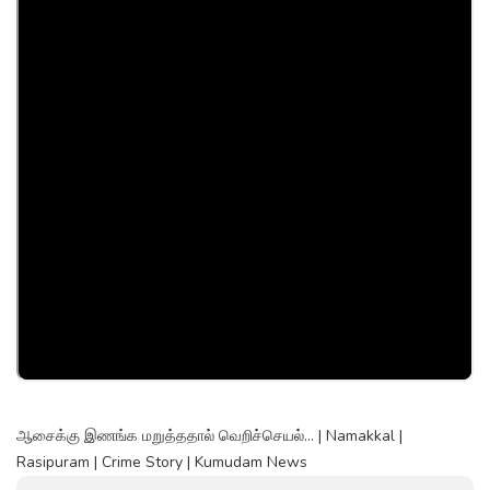
ஆசைக்கு இணங்க மறுத்ததால் வெறிச்செயல்... | Namakkal |
Rasipuram | Crime Story | Kumudam News