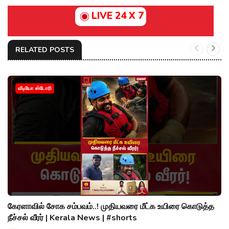
LIVE 24 X 7
RELATED POSTS
வீடியோ ஸ்டோரி
கேரளாவில் சோக சம்பவம்..! முதியவரை மீட்க உயிரை கொடுத்த
நீச்சல் வீரர் | Kerala News | #shorts