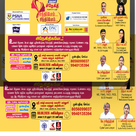
×
Home
வீடியோ ஸ்டோரி
கல்யாணம் Okey தான் ஆனா குழந்தை தான்.. | GenzKid...