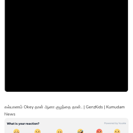
கல்யாணம் Okey தான் ஆனா குழந்தை தான்.. | GenzKids | Kumudam
News