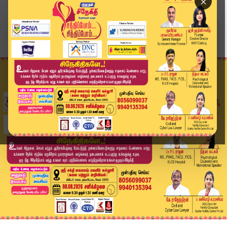
×
Home
வீடியோ ஸ்டோரி
''தவெக ஆட்சி 3 மாதங்களாவது தாக்குபிடிக்குமா?" |...