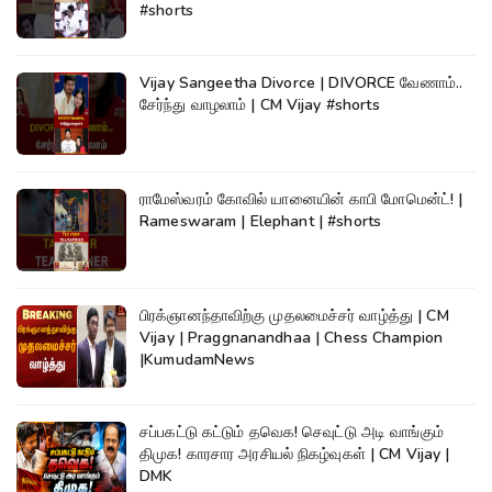
#shorts
Vijay Sangeetha Divorce | DIVORCE வேணாம்..
சேர்ந்து வாழலாம் | CM Vijay #shorts
ராமேஸ்வரம் கோவில் யானையின் காபி மோமென்ட்! |
Rameswaram | Elephant | #shorts
பிரக்ஞானந்தாவிற்கு முதலமைச்சர் வாழ்த்து | CM
Vijay | Praggnanandhaa | Chess Champion
|KumudamNews
சப்பகட்டு கட்டும் தவெக! செவுட்டு அடி வாங்கும்
திமுக! காரசார அரசியல் நிகழ்வுகள் | CM Vijay |
DMK