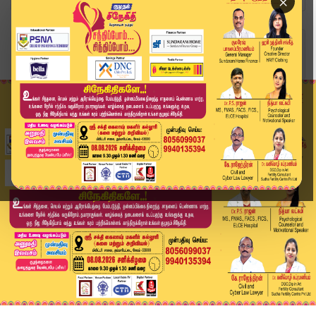
×
Home
வீடியோ ஸ்டோரி
தவெகவில் சேருகிறாரா வைத்திலிங்கம்? | Vaithiling...