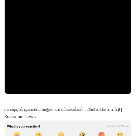
பனையூரில் முகாமிட்ட ராஜினாமா எம்எல்ஏக்கள்... அரசியலில் பரபரப்பு! |
Kumudam News