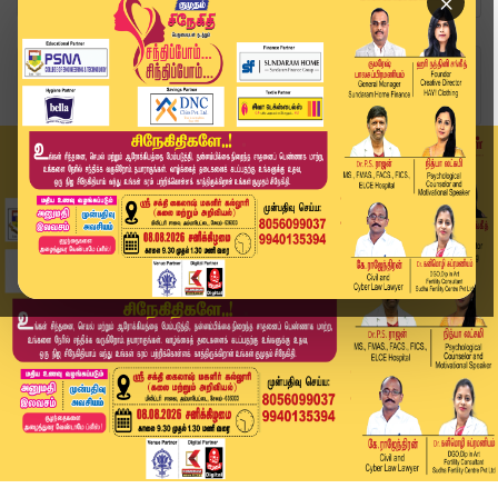
×
Home
வீடியோ ஸ்டோரி
பனையூரில் முகாமிட்ட ராஜினாமா எம்எல்ஏக்கள்... அர...