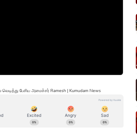
ில் வெடித்து பேசிய அமைச்சர் Ramesh | Kumudam News