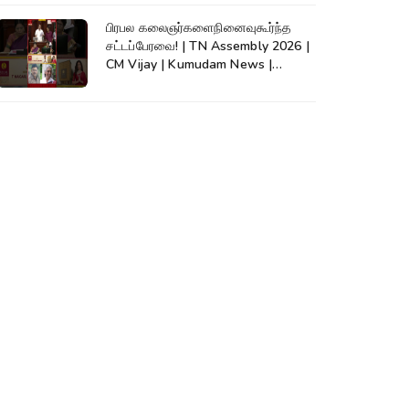
பிரபல கலைஞர்களைநினைவுகூர்ந்த
சட்டப்பேரவை! | TN Assembly 2026 |
CM Vijay | Kumudam News |
#shorts