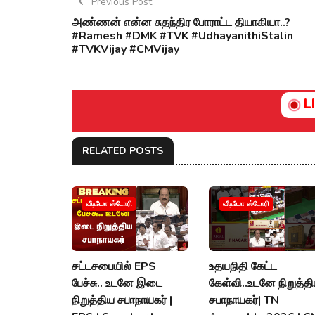
Previous Post
அண்ணன் என்ன சுதந்திர போராட்ட தியாகியா..?
#Ramesh #DMK #TVK #UdhayanithiStalin
#TVKVijay‌ #CMVijay‌
L
RELATED POSTS
வீடியோ ஸ்டோரி
வீடியோ ஸ்டோரி
சட்டசபையில் EPS
உதயநிதி கேட்ட
பேச்சு.. உடனே இடை
கேள்வி..உடனே நிறுத்த
நிறுத்திய சபாநாயகர் |
சபாநாயகர்| TN