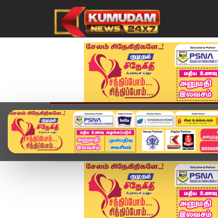
முகப்பு
விளையாட்டு
அண்மை
தமிழ்நாட
Home
வீடியோ ஸ்டோரி
Udhayanidhi என்ன சுதந்தி