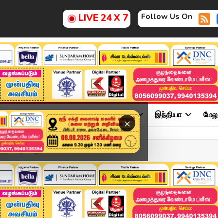
Follow Us On
LIVE 24 X 7
ு
சினிமா
அரசியல்
விளையாட்டு
இந்தியா
மேல
×
ர போராட்ட தியாகியா..? ம...