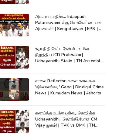
அவசர படாதீங்க.. Edappadi
Palaniswami-க்கு செங்கோட்டையன்
அட்வைஸ்! | Sengottaiyan | EPS |
Kumudam News
உதயநிதி கேட்ட கேள்வி.. உடனே
நிறுத்திய JCD Prabhakar|
Udhayanidhi Stalin | TN Assembly |
Cauvery
சாலை Reflector-களை களவாடிய
'தில்லாலங்கடி' Gang | Dindigul Crime
News | Kumudam News | #shorts
கலாய்த்த உடனே பதிலடி கொடுத்த
Udhayanidhi.. தொங்கிப்போன CM
Vijay முகம்! | TVK vs DMK | TN
Assembly