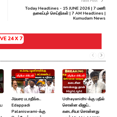
Next Post
Today Headlines - 15 JUNE 2026 | 7 மணி
தலைப்புச் செய்திகள் | 7 AM Headlines |
Kumudam News
IVE 24 X 7
வீடியோ ஸ்டோரி
வீடியோ ஸ்டோரி
அவசர படாதீங்க..
Udhayanidhi-க்கு பதில்
க
ிய
Edappadi
சொன்ன விஜய்..
க
Palaniswami-க்கு
கடைசியா சொன்னது
U