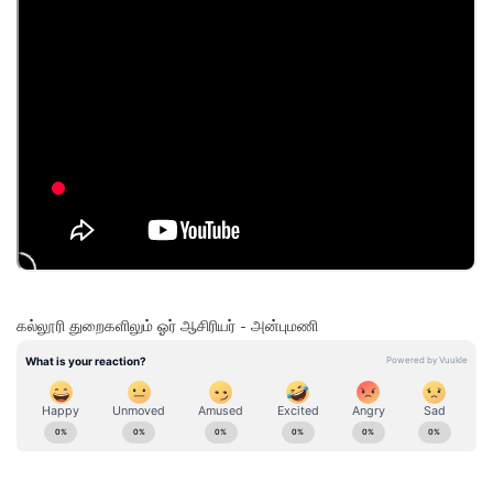
கல்லூரி துறைகளிலும் ஓர் ஆசிரியர் - அன்புமணி