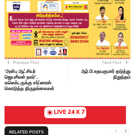
Previous Post
Next Post
'அன்பு ஆட்சியர்
ஆர்.பி.உதயகுமார் தடுத்து
ஜெயசீலன் நகர்'..
நிறுத்தம்
கலெக்டருக்கு சர்ப்ரைஸ்
கொடுத்த திருநங்கைகள்
LIVE 24 X 7
RELATED POSTS