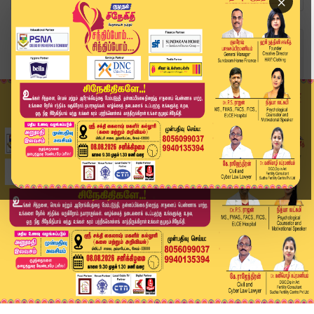
×
Home
வீடியோ ஸ்டோரி
கல்லூரி துறைகளிலும் ஓர் ஆசிரியர் - அன்புமணி