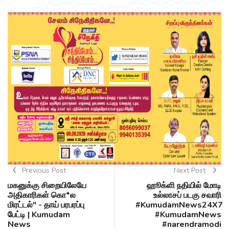
Previous Post
Next Post
மகனுக்கு சிறையிலேயே
ஹூக்ளி நதியில் மோடி
அதிகாரிகள் கொ*ல
உல்லாசப் படகு சவாரி
மிரட்டல்" - தாய் பரபரப்பு
#KumudamNews24X7
பேட்டி | Kumudam
#KumudamNews
News
#narendramodi