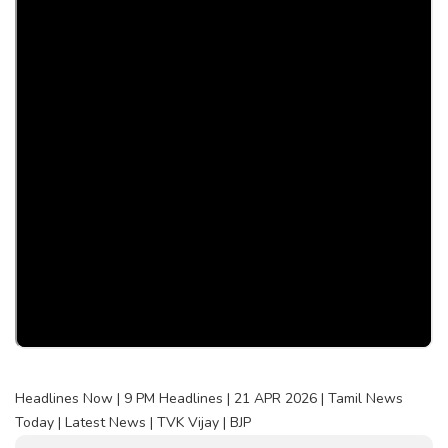
Headlines Now | 9 PM Headlines | 21 APR 2026 | Tamil News
Today | Latest News | TVK Vijay | BJP