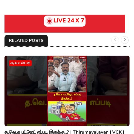
LIVE 24 X 7
RELATED POSTS
வீடியோ ஸ்டோரி
த.வெ.க பட்ஜெட் எப்படி இருக்கு..? | Thirumavalavan | VCK |