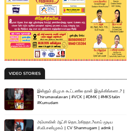
VIDEO STORIES
இன்னும் தி.மு.க கூட்டணில தான் இருக்கிங்களா..? |
Thirumavalavan | #VCK | #DMK | #MKStalin
#Kumudam
அம்மாவின் ஆட்சி தொடர்கிறதா..?வாய் மூடிய
சி.வி.சண்முகம் | CV Shanmugam | admk |