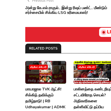
Previous Post
அன்று கே.எல்.ராகுல்.. இன்று ரிஷப் பண்ட்.. மீண்டும்
சர்ச்சையில் சிக்கிய LSG உரிமையாளர்!
L
RELATED POSTS
வீடியோ ஸ்டோரி
வீடியோ ஸ்டோரி
மாயாஜால TVK ஆட்சி!
பாலினத்தை கண்டறியும
சிக்கித் தவிக்கும்
சட்டவிரோத செயல்?
தமிழ்நாடு! | RB
அதிகாரிகளை
Udhayakumar | ADMK
தள்ளிவிட்டு தப்பிய