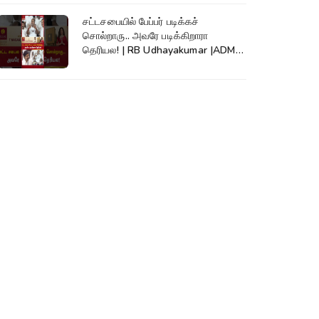
சட்டசபையில் பேப்பர் படிக்கச்
சொல்றாரு.. அவரே படிக்கிறாரா
தெரியல! | RB Udhayakumar |ADMK|
EPS #shorts