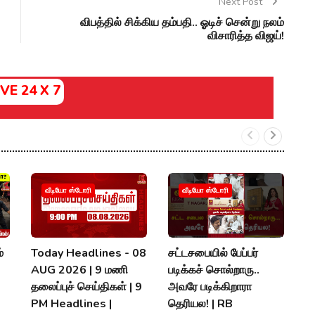
Next Post
விபத்தில் சிக்கிய தம்பதி.. ஓடிச் சென்று நலம்
விசாரித்த விஜய்!
IVE 24 X 7
வீடியோ ஸ்டோரி
வீடியோ ஸ்டோரி
்
Today Headlines - 08
சட்டசபையில் பேப்பர்
த
AUG 2026 | 9 மணி
படிக்கச் சொல்றாரு..
அ
தலைப்புச் செய்திகள் | 9
அவரே படிக்கிறாரா
க
PM Headlines |
தெரியல! | RB
தர