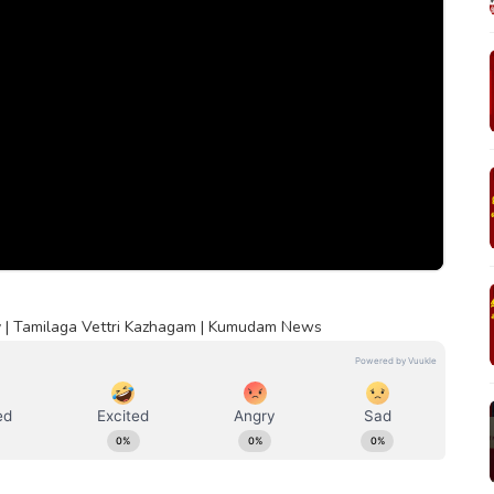
ichy | Tamilaga Vettri Kazhagam | Kumudam News