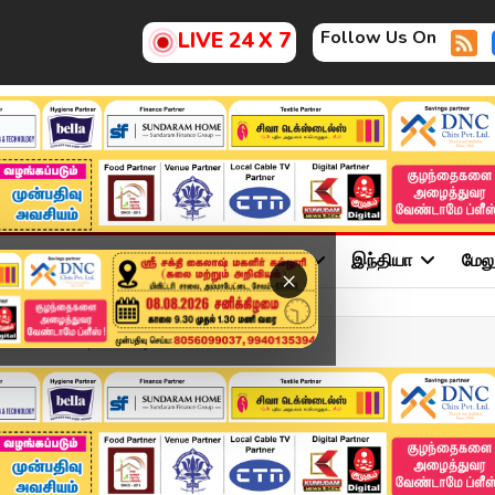
Follow Us On
LIVE 24 X 7
ு
சினிமா
அரசியல்
விளையாட்டு
இந்தியா
மேல
×
் Road Show | TVK Vija...