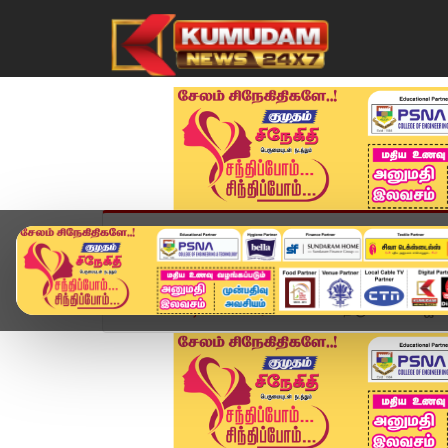
முகப்பு
விளையாட்டு
அண்மை
தமிழ்நாட
Home
வீடியோ ஸ்டோரி
🔴Live: திருச்சியில் விஜய