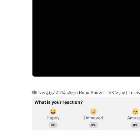
🔴Live: திருச்சியில் விஜய் Road Show | TVK Vijay | Tr