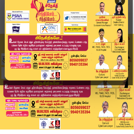
×
Home
வீடியோ ஸ்டோரி
தென்மேற்கு வங்கக் கடல் பகுதிகளில் புயல் எச்சரிக...