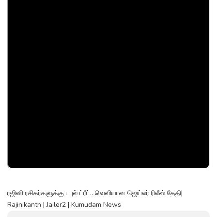
ரஜினி ரசிகர்களுக்கு டபுல் ட்ரீட்.. வெளியான ஜெய்லர் ரிலீஸ் தேதி|
Rajinikanth | Jailer2 | Kumudam News