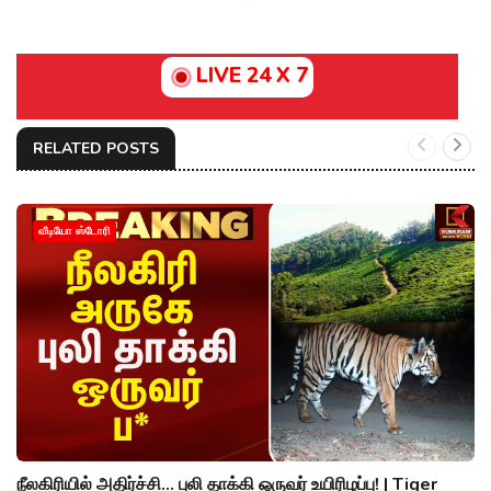
LIVE 24 X 7
RELATED POSTS
வீடியோ ஸ்டோரி
நீலகிரியில் அதிர்ச்சி... புலி தாக்கி ஒருவர் உயிரிழப்பு! | Tiger