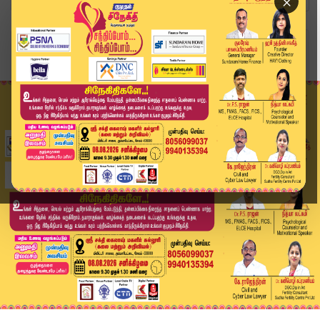
×
Home
வீடியோ ஸ்டோரி
ரஜினி ரசிகர்களுக்கு டபுல் ட்ரீட்.. வெளியான ஜெய்...