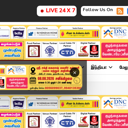
Follow Us On
LIVE 24 X 7
ு
சினிமா
அரசியல்
விளையாட்டு
இந்தியா
மேல
×
் வெள்ளப்பெருக்கு | Kovai...