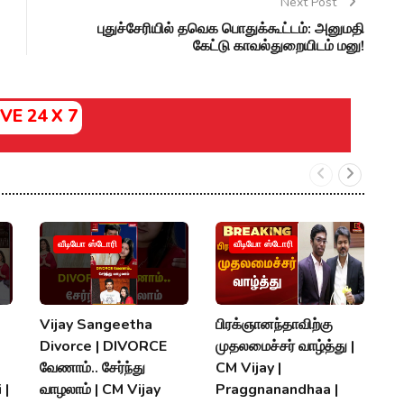
Next Post
புதுச்சேரியில் தவெக பொதுக்கூட்டம்: அனுமதி
கேட்டு காவல்துறையிடம் மனு!
IVE 24 X 7
வீடியோ ஸ்டோரி
வீடியோ ஸ்டோரி
Vijay Sangeetha
பிரக்ஞானந்தாவிற்கு
சப
Divorce | DIVORCE
முதலமைச்சர் வாழ்த்து |
செ
வேணாம்.. சேர்ந்து
CM Vijay |
த
 |
வாழலாம் | CM Vijay
Praggnanandhaa |
நி