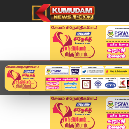
முகப்பு
விளையாட்டு
அண்மை
தமிழ்நாட
Home
வீடியோ ஸ்டோரி
கோவை ஆஞ்சநேயர் கோயிலில