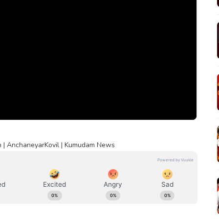
n | AnchaneyarKovil | Kumudam News