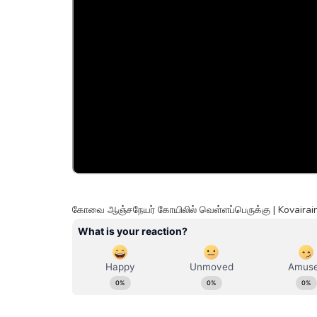
கோவை ஆஞ்சநேயர் கோயிலில் வெள்ளப்பெருக்கு | Kovairai