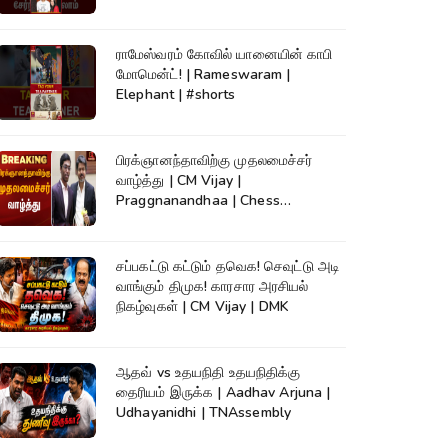
ராமேஸ்வரம் கோவில் யானையின் காபி
மோமென்ட்! | Rameswaram |
Elephant | #shorts
பிரக்ஞானந்தாவிற்கு முதலமைச்சர்
வாழ்த்து | CM Vijay |
Praggnanandhaa | Chess
Champion |KumudamNews
சப்பகட்டு கட்டும் தவெக! செவுட்டு அடி
வாங்கும் திமுக! காரசார அரசியல்
நிகழ்வுகள் | CM Vijay | DMK
ஆதவ் vs உதயநிதி உதயநிதிக்கு
தைரியம் இருக்க | Aadhav Arjuna |
Udhayanidhi | TNAssembly