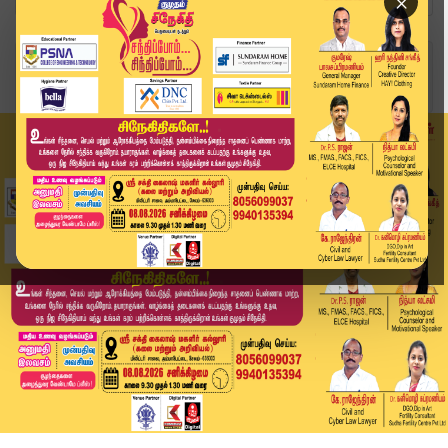
×
Home
வீடியோ ஸ்டோரி
"இபிஎஸ் குரல் கொடுப்பது போல நடித்தாரா?" - Selva...