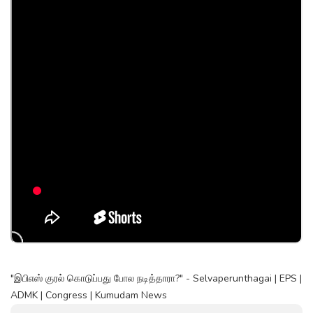
"இபிஎஸ் குரல் கொடுப்பது போல நடித்தாரா?" - Selvaperunthagai | EPS |
ADMK | Congress | Kumudam News