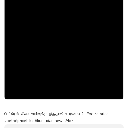
பெட்ரோல் விலை உயர்வுக்கு இதுதான் காரணமா..? | #petrolprice
#petrolpricehike #kumudamnews24x7