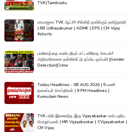
TVK|Tamilnadu
மாயாஜால TVK ஆட்சி! சிக்கித் தவிக்கும் தமிழ்நாடு!
| RB Udhayakumar | ADMK | EPS | CM Vijay
#shorts
பாலினத்தை கண்டறியும் சட்டவிரோத செயல்?
அதிகாரிகளை தள்ளிவிட்டு தப்பிய கும்பல்! |Gender
Detection|Crime
Today Headlines - 08 AUG 2026 | 9 மணி
தலைப்புச் செய்திகள் | 9 PM Headlines |
Kumudam News
TVK-வில் இணைந்த இரு Vijayabaskar-கள்..புதிய
பொறுப்புகள் | MR Vijayabaskar | CVijayabaskar |
CM Vijay