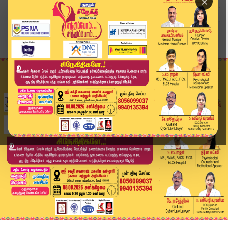
×
Home
வீடியோ ஸ்டோரி
பெட்ரோல் விலை உயர்வுக்கு இதுதான் காரணமா..? | #p...