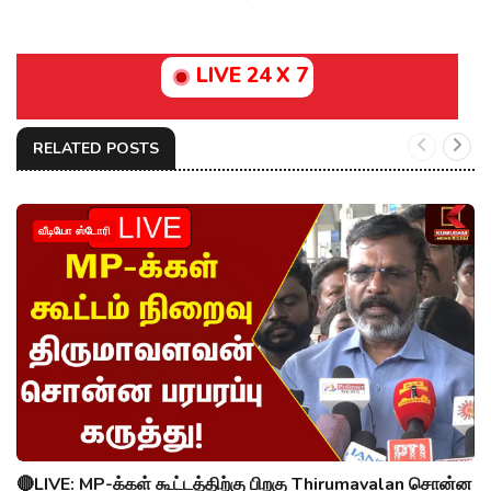
LIVE 24 X 7
RELATED POSTS
வீடியோ ஸ்டோரி
🔴LIVE: MP-க்கள் கூட்டத்திற்கு பிறகு Thirumavalan சொன்ன