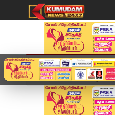
முகப்பு
விளையாட்டு
அண்மை
தமிழ்நாட
Home
வீடியோ ஸ்டோரி
டிசம்பர் 14 திமுக இளைஞரண