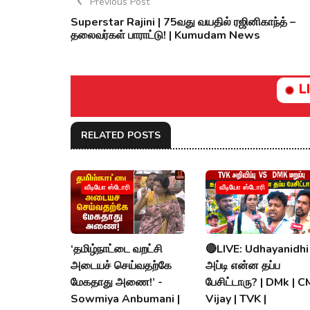
Previous Post
Superstar Rajini | 75வது வயதில் ரஜினிகாந்த் –
தலைவர்கள் பாராட்டு! | Kumudam News
L
RELATED POSTS
வீடியோ ஸ்டோரி
வீடியோ ஸ்டோரி
‘தமிழ்நாட்டை வறட்சி
🔴LIVE: Udhayanidhi
அடையச் செய்வதற்கே
அப்டி என்ன தப்ப
மேகதாது அணை!’ -
பேசிட்டாரு? | DMk | C
Sowmiya Anbumani |
Vijay | TVK |