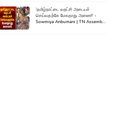
‘தமிழ்நாட்டை வறட்சி அடையச்
செய்வதற்கே மேகதாது அணை!’ -
Sowmiya Anbumani | TN Assembly
| Mekadatu Dam