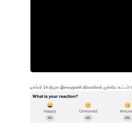
டிசம்பர் 14 திமுக இளைஞரணி நிர்வாகிகள் முக்கிய கூட்டம