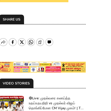
SHARE US
VIDEO STORIES
🔴Live: முதல்வரை கலாய்த்த
உதய்உதயநிதி vs முதல்வர் விஜய்
தொங்கிப்போன CM Vijay முகம்! | TN