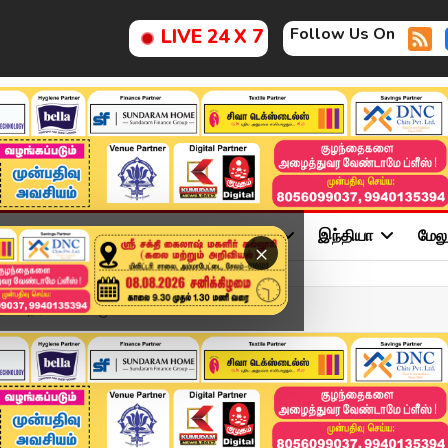
Follow Us On
LIVE 24 X 7
ு
சினிமா
அரசியல்
விளையாட்டு
இந்தியா
மேல
×
ி நிர்வாகிகள் முக்கிய க...