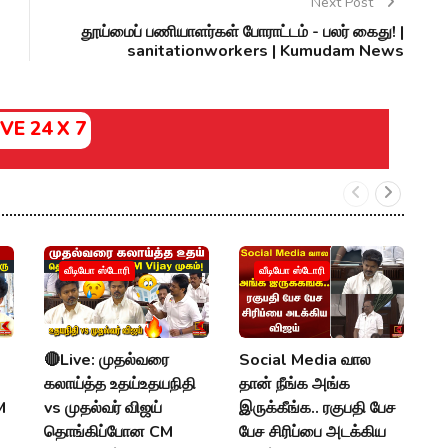
Next Post
தூய்மைப் பணியாளர்கள் போராட்டம் - பலர் கைது! |
sanitationworkers | Kumudam News
IVE 24 X 7
வீடியோ ஸ்டோரி
வீடியோ ஸ்டோரி
🔴Live: முதல்வரை
Social Media வால
M
கலாய்த்த உதய்உதயநிதி
தான் நீங்க அங்க
:
M
vs முதல்வர் விஜய்
இருக்கீங்க.. ரகுபதி பேச
U
தொங்கிப்போன CM
பேச சிரிப்பை அடக்கிய
நே