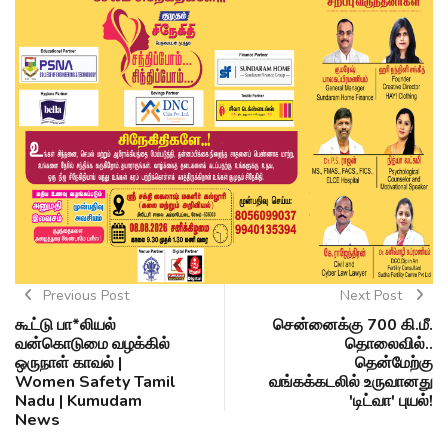
Previous Post
Next Post
கூட்டு பா*லியல்
சென்னைக்கு 700 கி.மீ.
வன்கொடுமை வழக்கில்
தொலைவில்..
ஒருநாள் காவல் |
தென்மேற்கு
Women Safety Tamil
வங்கக்கடலில் உருவானது
Nadu | Kumudam
'டிட்வா' புயல்!
News