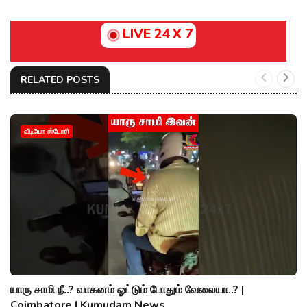
LIVE 24 X 7
RELATED POSTS
வீடியோ ஸ்டோரி
யாரு சாமி நீ..? வாகனம் ஓட்டும் போதும் வேலையா..? |
Coimbatore | Kumudam News