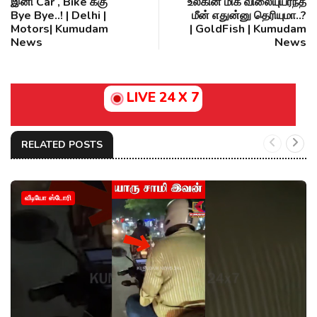
இனி Car , Bike க்கு
உலகின் மிக விலையுயர்ந்த
Bye Bye..! | Delhi |
மீன் எதுன்னு தெரியுமா..?
Motors| Kumudam
| GoldFish | Kumudam
News
News
LIVE 24 X 7
RELATED POSTS
வீடியோ ஸ்டோரி