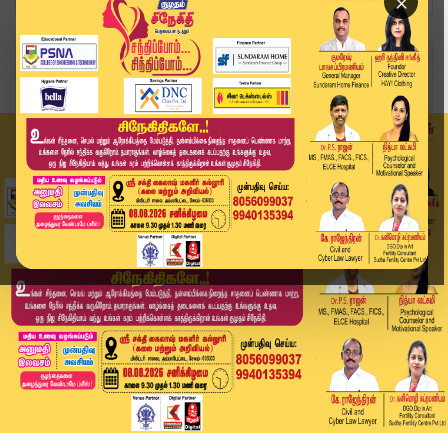
×
Home
வீடியோ ஸ்டோரி
5 வருடம் த.வே.க ஆட்சியமைக்க நாங்கள் உறுதியளிப்ப...