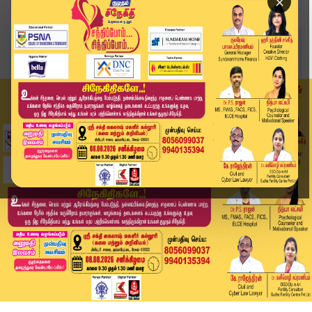
×
Home
வீடியோ ஸ்டோரி
"Headlines-ல வர்றதுக்காககெல்லாம் யாரும் பேசக்கூ...