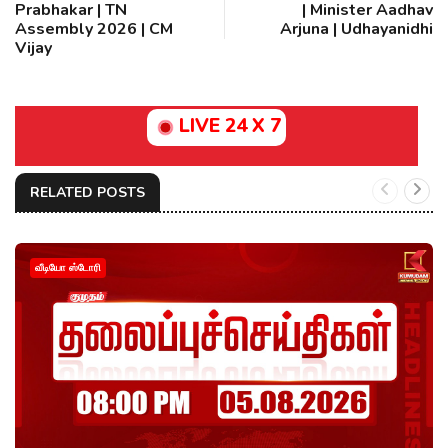
Prabhakar | TN
| Minister Aadhav
Assembly 2026 | CM
Arjuna | Udhayanidhi
Vijay
LIVE 24 X 7
RELATED POSTS
வீடியோ ஸ்டோரி