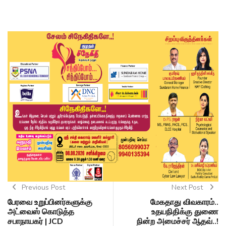
Previous Post
Next Post
பேரவை உறுப்பினர்களுக்கு
மேகதாது விவகாரம்..
அட்வைஸ் கொடுத்த
உதயநிதிக்கு துணை
சபாநாயகர் | JCD
நின்ற அமைச்சர் ஆதவ்..!