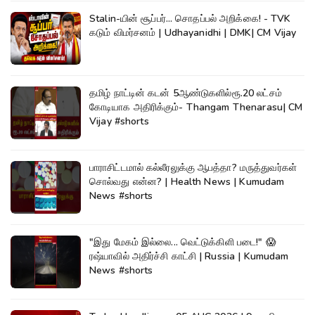
Stalin-யின் சூப்பர்... சொதப்பல் அறிக்கை! - TVK
கடும் விமர்சனம் | Udhayanidhi | DMK| CM Vijay
தமிழ் நாட்டின் கடன் 5ஆண்டுகளில்ரூ.20 லட்சம்
கோடியாக அதிரிக்கும்- Thangam Thenarasu| CM
Vijay #shorts
பாராசிட்டமால் கல்லீரலுக்கு ஆபத்தா? மருத்துவர்கள்
சொல்வது என்ன? | Health News | Kumudam
News #shorts
"இது மேகம் இல்லை... வெட்டுக்கிளி படை!" 😱
ரஷ்யாவில் அதிர்ச்சி காட்சி | Russia | Kumudam
News #shorts