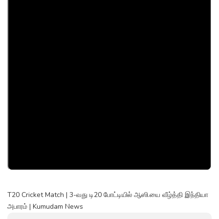
T20 Cricket Match | 3-வது டி20 போட்டியில் ஆஸி.யை வீழ்த்தி இந்தியா
அபாரம் | Kumudam News