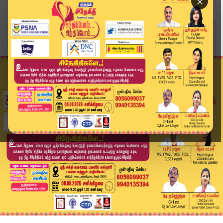
×
Home
வீடியோ ஸ்டோரி
T20 Cricket Match | 3-வது டி20 போட்டியில் ஆஸி....