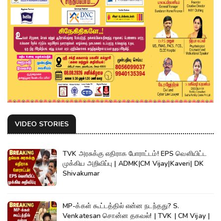
VIDEO STORIES
TVK அரசுக்கு எதிராக போராட்டம்! EPS வெளியிட்ட
முக்கிய அறிவிப்பு | ADMK|CM Vijay|Kaveri| DK
Shivakumar
MP-க்கள் கூட்டத்தில் என்ன நடந்தது? S.
Venkatesan சொன்ன தகவல்! | TVK | CM Vijay |