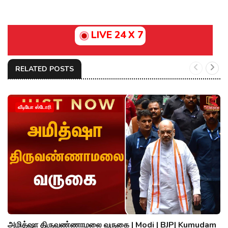
LIVE 24 X 7
RELATED POSTS
வீடியோ ஸ்டோரி
அமித்ஷா திருவண்ணாமலை வருகை | Modi | BJP| Kumudam