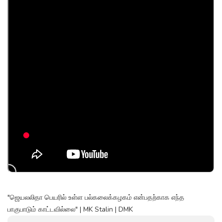
"ஜெயலலிதா பெயரில் உள்ள பல்கலைக்கழகம் என்பதற்காக எந்த
பாகுபாடும் காட்டவில்லை" | MK Stalin | DMK