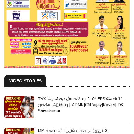
VIDEO STORIES
TVK அரசுக்கு எதிராக போராட்டம்! EPS வெளியிட்ட
முக்கிய அறிவிப்பு | ADMK|CM Vijay|Kaveri| DK
Shivakumar
MP-க்கள் கூட்டத்தில் என்ன நடந்தது? S.