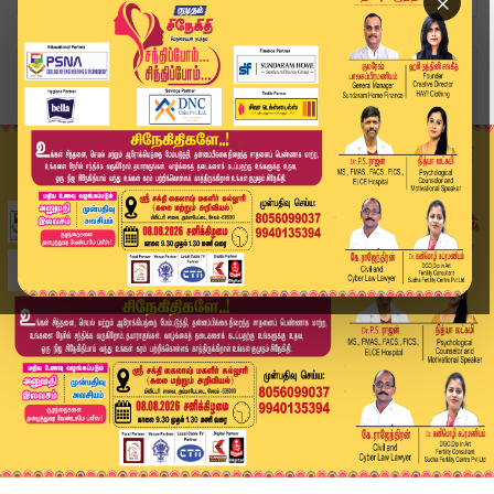
×
Home
வீடியோ ஸ்டோரி
"ஜெயலலிதா பெயரில் உள்ள பல்கலைக்கழகம் என்பதற்காக...