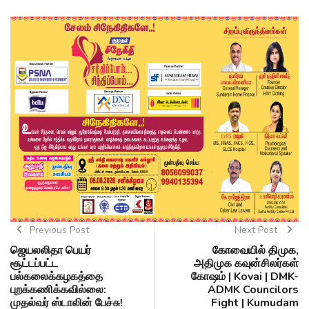
Previous Post
Next Post
ஜெயலலிதா பெயர்
கோவையில் திமுக,
சூட்டப்பட்ட
அதிமுக கவுன்சிலர்கள்
பல்கலைக்கழகத்தை
கோஷம் | Kovai | DMK-
புறக்கணிக்கவில்லை:
ADMK Councilors
முதல்வர் ஸ்டாலின் பேச்சு!
Fight | Kumudam