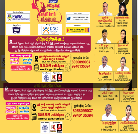
×
Home
வீடியோ ஸ்டோரி
"கமல் பேசியதில் தவறில்லை" - வைகோ | Kumudam News