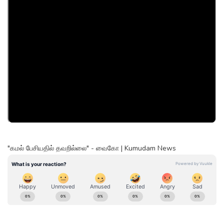
"கமல் பேசியதில் தவறில்லை" - வைகோ | Kumudam News