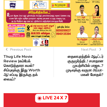
Previous Post
Next Post
Thug Life Movie
தைலாபுரத்தில் ஆடிட்டர்
Review |கம்பேக்
குருமூர்த்தி..! சமாதான
கொடுத்தாரா கமல்?
முயற்சியில் பாஜக..?
சிம்புவுக்கு இது Worth
முடிவுக்கு வருமா அப்பா-
ஆ! எப்படி இருக்கு தக்
மகன் மோதல்?
லைஃப்?
LIVE 24 X 7