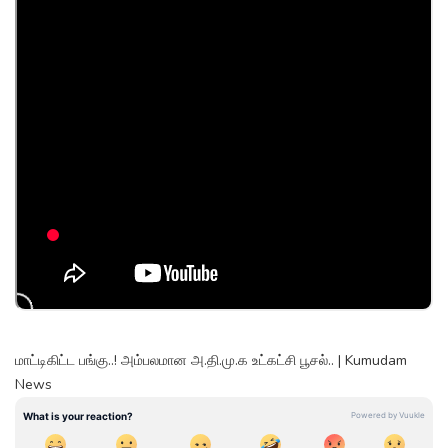
மாட்டிகிட்ட பங்கு..! அம்பலமான அ.தி.மு.க உட்கட்சி பூசல்.. | Kumudam
News