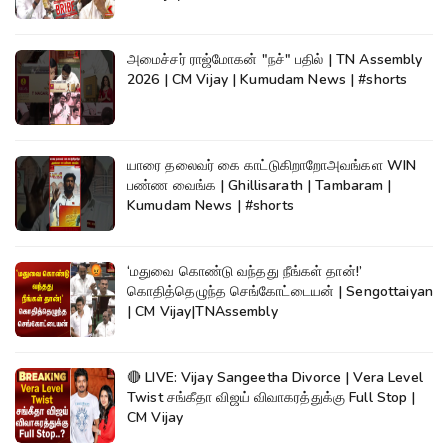
அமைச்சர் ராஜ்மோகன் "நச்" பதில் | TN Assembly
2026 | CM Vijay | Kumudam News | #shorts
யாரை தலைவர் கை காட்டுகிறாறோஅவங்கள WIN
பண்ண வைங்க | Ghillisarath | Tambaram |
Kumudam News | #shorts
‘மதுவை கொண்டு வந்தது நீங்கள் தான்!’
கொதித்தெழுந்த செங்கோட்டையன் | Sengottaiyan
| CM Vijay|TNAssembly
🔴 LIVE: Vijay Sangeetha Divorce | Vera Level
Twist சங்கீதா விஜய் விவாகரத்துக்கு Full Stop |
CM Vijay