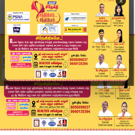
×
Home
வீடியோ ஸ்டோரி
மாட்டிகிட்ட பங்கு..! அம்பலமான அ.தி.மு.க உட்கட்ச...