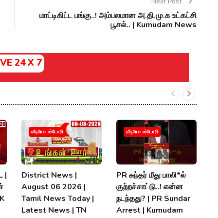
Next Post
மாட்டிகிட்ட பங்கு..! அம்பலமான அ.தி.மு.க உட்கட்சி
பூசல்.. | Kumudam News
IVE 24 X 7
வீடியோ ஸ்டோரி
வீடியோ ஸ்டோரி
 |
District News |
PR சுந்தர் மீது பாலி*ல்
நி
்
August 06 2026 |
குற்றச்சாட்டு..! என்ன
த
MK
Tamil News Today |
நடந்தது? | PR Sundar
மு
Latest News | TN
Arrest | Kumudam
K