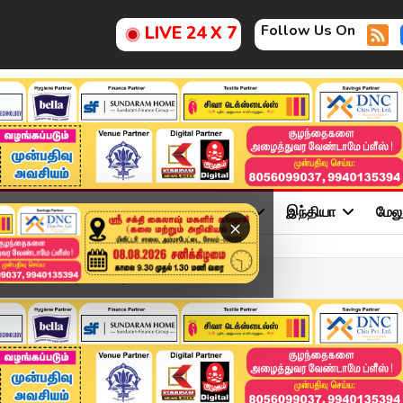
Follow Us On
LIVE 24 X 7
ு
சினிமா
அரசியல்
விளையாட்டு
இந்தியா
மேல
×
தலைவர் யார்? | ADMK | EP...