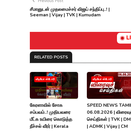
Previous Post
சீமானுடன் முதலமைச்சர் விஜய் சந்திப்பு..! |
Seeman | Vijay | TVK | Kumudam
L
RELATED POSTS
வீடியோ ஸ்டோரி
வீடியோ ஸ்டோரி
கேரளாவில் சோக
SPEED NEWS TAMIL
சம்பவம்..! முதியவரை
06.08.2026 | விரைவுச
மீட்க உயிரை கொடுத்த
செய்திகள் | TVK | D
நீச்சல் வீரர் | Kerala
| ADMK | Vijay | CM