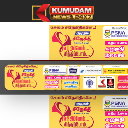
முகப்பு
விளையாட்டு
அண்மை
தமிழ்நாட
Home
வீடியோ ஸ்டோரி
அதிமுக சட்டமன்றக் குழு 