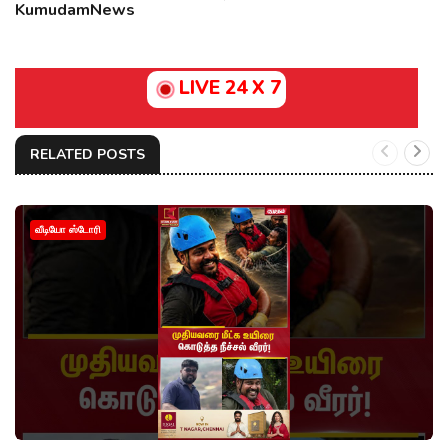
KumudamNews
LIVE 24 X 7
RELATED POSTS
வீடியோ ஸ்டோரி