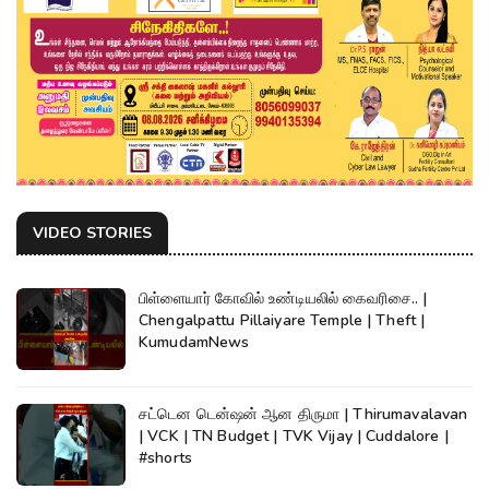
VIDEO STORIES
பிள்ளையார் கோவில் உண்டியலில் கைவரிசை.. |
Chengalpattu Pillaiyare Temple | Theft |
KumudamNews
சட்டென டென்ஷன் ஆன திருமா | Thirumavalavan
| VCK | TN Budget | TVK Vijay | Cuddalore |
#shorts