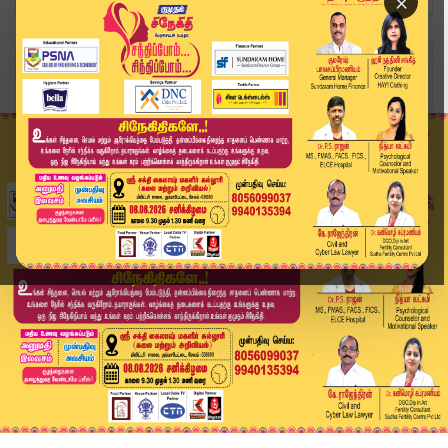
×
Home
வீடியோ ஸ்டோரி
"பாமகவில் நடப்பது குறித்து பேசுவது நாகரீகமாக இர...