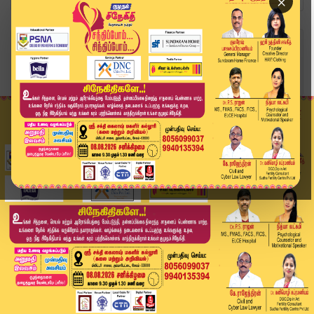
×
Home
வீடியோ ஸ்டோரி
மாநில கடலோர மண்டல மேலாண்மை ஆணையம் அனுமதி |
SCZM...