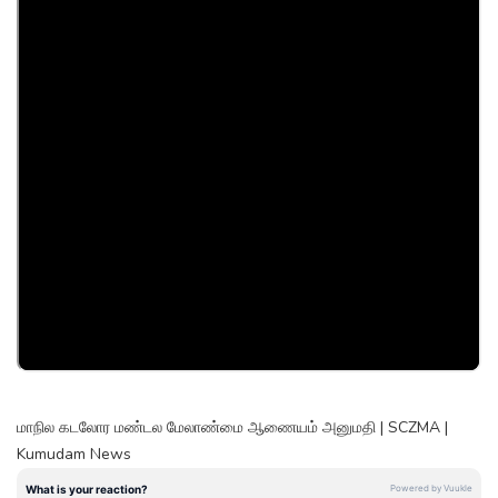
மாநில கடலோர மண்டல மேலாண்மை ஆணையம் அனுமதி | SCZMA |
Kumudam News