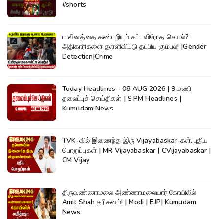
#shorts
பாலினத்தை கண்டறியும் சட்டவிரோத செயல்?
அதிகாரிகளை தள்ளிவிட்டு தப்பிய கும்பல்! |Gender
Detection|Crime
Today Headlines - 08 AUG 2026 | 9 மணி
தலைப்புச் செய்திகள் | 9 PM Headlines |
Kumudam News
TVK-வில் இணைந்த இரு Vijayabaskar-கள்..புதிய
பொறுப்புகள் | MR Vijayabaskar | CVijayabaskar |
CM Vijay
திருவண்ணாமலை அண்ணாமலையார் கோயிலில்
Amit Shah தரிசனம்! | Modi | BJP| Kumudam
News