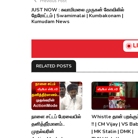
Previous Post
JUST NOW : சுவாமிமலை முருகன் கோவிலில்
தேரோட்டம் | Swamimalai | Kumbakonam |
Kumudam News
L
RELATED POSTS
வீடியோ ஸ்டோரி
வீடியோ ஸ்டோரி
நாளை சட்டப் பேரவையில்
Whistle தான் பறக்கும
தனித்தீர்மானம்..
!! | CM Vijay | VS Ba
முதல்வரின்
| MK Stalin | DMK |