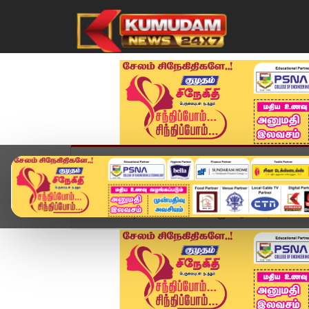
முகப்பு
விளையாட்டு
அண்மை
தமிழ்நாட
Home
வீடியோ ஸ்டோரி
"விஜய் ஆட்சி அமைக்க வாய