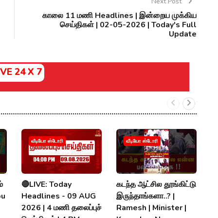
Next Post
காலை 11 மணி Headlines | இன்றைய முக்கிய
செய்திகள் | 02-05-2026 | Today's Full
Update
IVE 24 X 7
வீடியோ ஸ்டோரி
வீடியோ ஸ்டோரி
்
🔴LIVE: Today
கடந்த ஆட்சில தூங்கிட்டு
க
bu
Headlines - 09 AUG
இருந்தாங்களா..? |
வ
2026 | 4 மணி தலைப்புச்
Ramesh | Minister |
வ