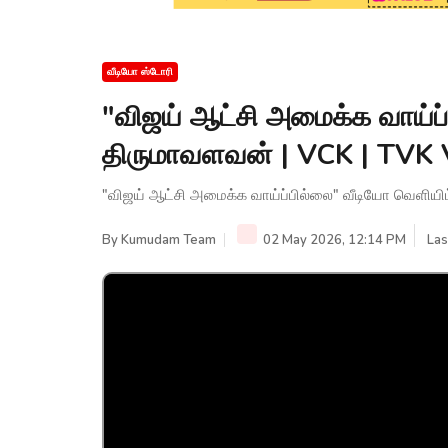
வீடியோ ஸ்டோரி
"விஜய் ஆட்சி அமைக்க வாய்ப
திருமாவளவன் | VCK | TVK
"விஜய் ஆட்சி அமைக்க வாய்ப்பில்லை" வீடியோ வெளிய
By
Kumudam Team
02 May 2026, 12:14 PM
Las