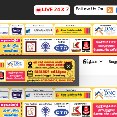
Follow Us On
LIVE 24 X 7
ு
சினிமா
அரசியல்
விளையாட்டு
இந்தியா
மேல
×
்ப்பில்லை" வீடியோ வெளியி...