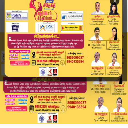
×
Home
வீடியோ ஸ்டோரி
திருவள்ளூரில் பள்ளி, கல்லூரிகள் நாளை விடுமுறை |...