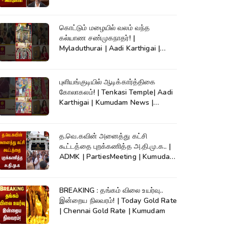
| CM Vijay
கொட்டும் மழையில் வலம் வந்த
கல்யாண சண்முகநாதர்! |
Myladuthurai | Aadi Karthigai |
Kumudam News |
புளியங்குடியில் ஆடிக்கார்த்திகை
கோலாகலம்! | Tenkasi Temple| Aadi
Karthigai | Kumudam News |
#shorts
த.வெ.கவின் அனைத்து கட்சி
கூட்டத்தை புறக்கணித்த அ.தி.மு.க.. |
ADMK | PartiesMeeting | Kumudam
News
BREAKING : தங்கம் விலை உயர்வு..
இன்றைய நிலவரம்! | Today Gold Rate
| Chennai Gold Rate | Kumudam