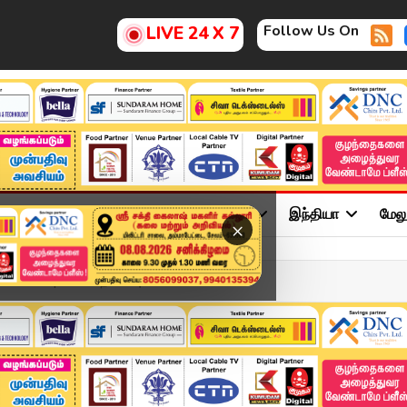
Follow Us On
LIVE 24 X 7
ு
சினிமா
அரசியல்
விளையாட்டு
இந்தியா
மேல
×
ne 2026 | 7 மணி தலைப்புச...