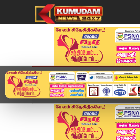
முகப்பு
விளையாட்டு
அண்மை
தமிழ்நாட
Home
வீடியோ ஸ்டோரி
Today Headlines - 30 Ju