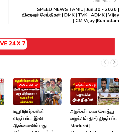
Next Post
SPEED NEWS TAMIL | Jun 30 - 2026 |
விரைவுச் செய்திகள் | DMK | TVK | ADMK | Vijay
| CM Vijay |Kumudam
IVE 24 X 7
எம
வீடியோ ஸ்டோரி
வீடியோ ஸ்டோரி
தே
C
M
மதுபிரியர்களின்
அறக்கட்டளை சொத்து
D
விருப்பம்... இனி
வழக்கில் திடீர் திருப்பம்..
ஆன்லைனில் மது
Madurai |
A