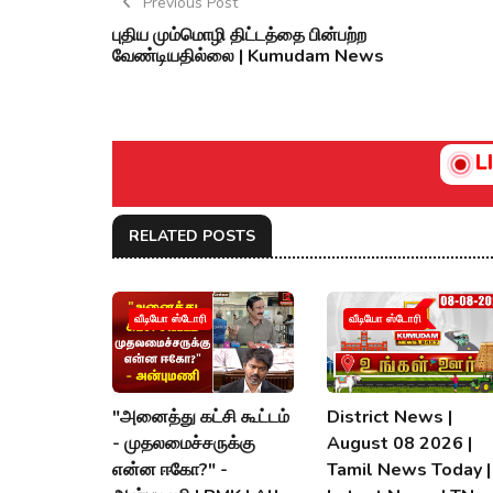
Previous Post
புதிய மும்மொழி திட்டத்தை பின்பற்ற
வேண்டியதில்லை | Kumudam News
L
RELATED POSTS
வீடியோ ஸ்டோரி
வீடியோ ஸ்டோரி
"அனைத்து கட்சி கூட்டம்
District News |
- முதலமைச்சருக்கு
August 08 2026 |
என்ன ஈகோ?" -
Tamil News Today |