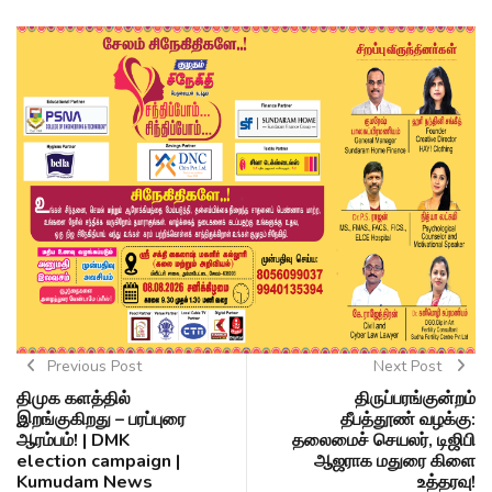
Previous Post
Next Post
திமுக களத்தில்
திருப்பரங்குன்றம்
இறங்குகிறது – பரப்புரை
தீபத்தூண் வழக்கு:
ஆரம்பம்! | DMK
தலைமைச் செயலர், டிஜிபி
election campaign |
ஆஜராக மதுரை கிளை
Kumudam News
உத்தரவு!