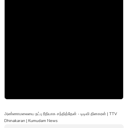
அண்ணாமலையை நட்பு ரீதியாக சந்தித்தேன் - டிடிவி தினகரன் | TTV
Dhinakaran | Kumudam News