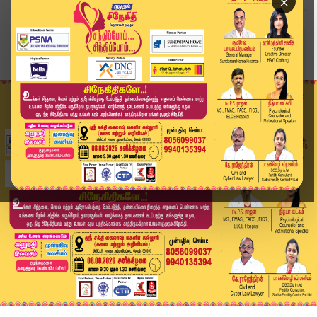
×
Home
வீடியோ ஸ்டோரி
அண்ணாமலையை நட்பு ரீதியாக சந்தித்தேன் - டிடிவி த...