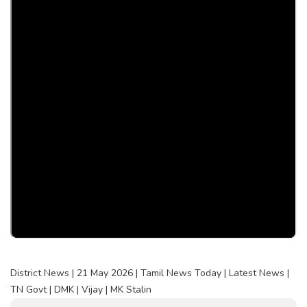
District News | 21 May 2026 | Tamil News Today | Latest News |
TN Govt | DMK | Vijay | MK Stalin