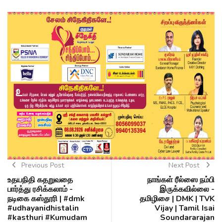
Previous Post
Next Post
உதயநிதி கதறுவதை
நாங்கள் ரீல்ஸை நம்பி
பார்த்து ரசிக்கலாம் -
இருக்கவில்லை -
நடிகை கஸ்தூரி | #dmk
தமிழிசை | DMK | TVK
#udhayanidhistalin
Vijay | Tamil Isai
#kasthuri #Kumudam
Soundararajan