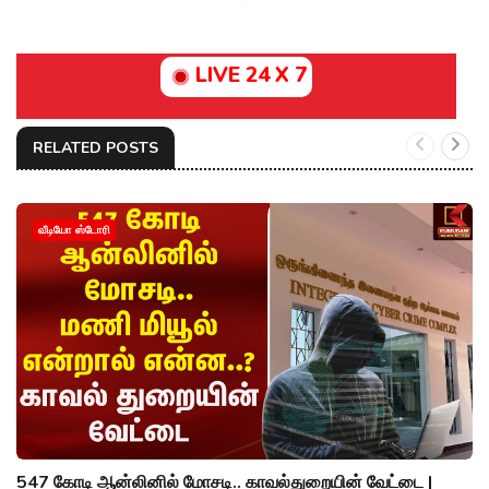
LIVE 24 X 7
RELATED POSTS
வீடியோ ஸ்டோரி
547 கோடி ஆன்லினில் மோசடி.. காவல்துறையின் வேட்டை |