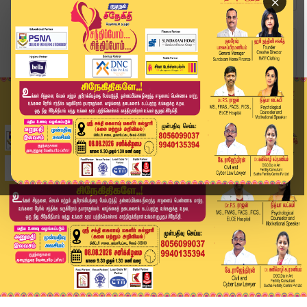
×
Home
வீடியோ ஸ்டோரி
பல லட்சம் மதிப்பிலான படகு கருகி நாசம்.. காவல்து...