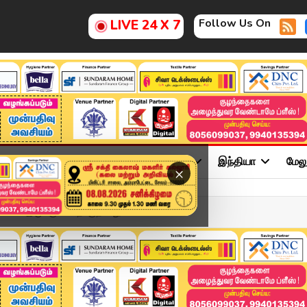
Follow Us On
LIVE 24 X 7
ு
சினிமா
அரசியல்
விளையாட்டு
இந்தியா
மேல
×
ணி இருக்கும்" தொகுதி மறுச...