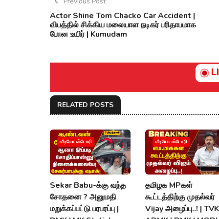
Previous Post
Actor Shine Tom Chacko Car Accident |
விபத்தில் சிக்கிய மலையாள நடிகர் பரிதாபமாக
போன உயிர் | Kumudam
L
RELATED POSTS
வீடியோ ஸ்டோரி
வீடியோ ஸ்டோரி
Sekar Babu-க்கு வந்த
தமிழக MPகள்
சோதனை ? அனுமதி
கூட்டத்திற்கு முதல்வர்
மறுக்கப்பட்டு பரபரப்பு |
Vijay அழைப்பு..! | TVK