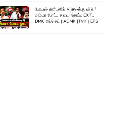
போயஸ் கார்டனில் Vijay-க்கு வீடு..?
அம்மா போட்ட தடை! தோப்பு EXIT..
DMK அப்செட் | ADMK |TVK | EPS