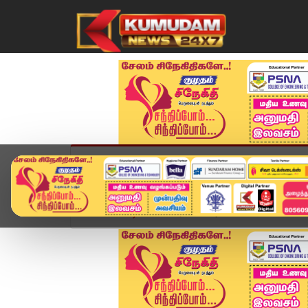
முகப்பு
விளையாட்டு
அண்மை
தமிழ்நாட
Home
வீடியோ ஸ்டோரி
"அன்னைக்கி காலையில 6 ம