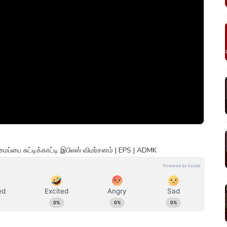
்பை சுட்டிக்காட்டி இபிஎஸ் விமர்சனம் | EPS | ADMK