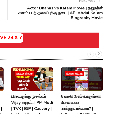
Next Post
Actor Dhanush's Kalam Movie | தனுஷின்
கலாம் படத் தலைப்புக்கு தடை | APJ Abdul Kalam
Biography Movie
IVE 24 X 7
ம
வீடியோ ஸ்டோரி
வீடியோ ஸ்டோரி
உய
மு
C
பிரதமருக்கு முதல்வர்
6 மணி நேரம் யாருன்னா
B
Vijay கடிதம்..| PM Modi
விசாரணை
 |
| TVK | BJP | Cauvery |
பண்ணுவாங்களா? |
P