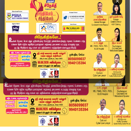
×
Home
வீடியோ ஸ்டோரி
போதையில் மோதிய கார்! உயிரிழந்த காவலர்.. | Drunk...