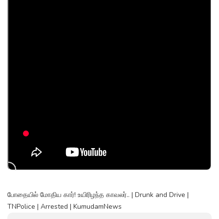
போதையில் மோதிய கார்! உயிரிழந்த காவலர்.. | Drunk and Drive |
TNPolice | Arrested | KumudamNews