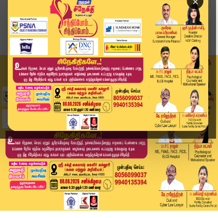
×
Home
வீடியோ ஸ்டோரி
ஆஞ்சநேயர் கோயிலுக்கு பக்தர்கள் அள்ளி கொடுத்த கா...