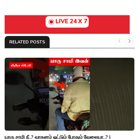
LIVE 24 X 7
RELATED POSTS
வீடியோ ஸ்டோரி
யாரு சாமி நீ..? வாகனம் ஓட்டும் போதும் வேலையா..? |