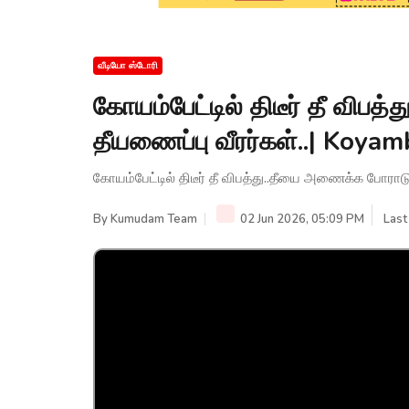
வீடியோ ஸ்டோரி
கோயம்பேட்டில் திடீர் தீ விப
தீயணைப்பு வீரர்கள்..| Ko
கோயம்பேட்டில் திடீர் தீ விபத்து..தீயை அணைக்க போரா
By
Kumudam Team
02 Jun 2026, 05:09 PM
Last