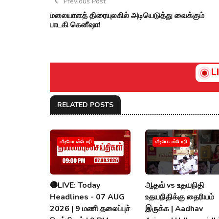
Previous Post
மலையாளத் திரையுலகில் அடியெடுத்து வைக்கும்
பாடகி கெனீஷா!
L
RELATED POSTS
வீடியோ ஸ்டோரி
வீடியோ ஸ்டோரி
🔴LIVE: Today
ஆதவ் vs உதயநிதி
Headlines - 07 AUG
உதயநிதிக்கு தைரியம்
2026 | 9 மணி தலைப்புச்
இருக்க | Aadhav