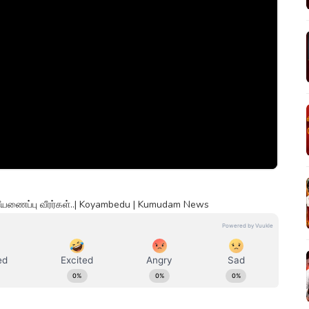
 தீயணைப்பு வீரர்கள்..| Koyambedu | Kumudam News