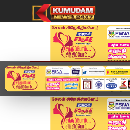
முகப்பு
விளையாட்டு
அண்மை
தமிழ்நாட
Home
வீடியோ ஸ்டோரி
கோயம்பேட்டில் திடீர் தீ 