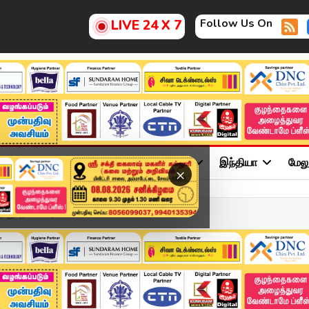
Follow Us On
LIVE 24 X 7
ு
சினிமா
அரசியல்
விளையாட்டு
இந்தியா
மேல
×
விபத்து..தீயை அணைக்க போ...