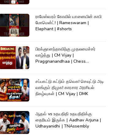
ராமேஸ்வரம் கோவில் யானையின் காபி
மோமென்ட்! | Rameswaram |
Elephant | #shorts
பிரக்ஞானந்தாவிற்கு முதலமைச்சர்
வாழ்த்து | CM Vijay |
Praggnanandhaa | Chess
Champion |KumudamNews
சப்பகட்டு கட்டும் தவெக! செவுட்டு அடி
வாங்கும் திமுக! காரசார அரசியல்
நிகழ்வுகள் | CM Vijay | DMK
ஆதவ் vs உதயநிதி உதயநிதிக்கு
தைரியம் இருக்க | Aadhav Arjuna |
Udhayanidhi | TNAssembly