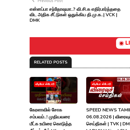
Previous Post
என்னப்பா சந்தோஷமா..? வி.சி.க எதிர்பார்த்ததை
விட அதிக சீட்டுகள் ஒதுக்கிய தி.மு.க..| VCK |
DMK
L
RELATED POSTS
வீடியோ ஸ்டோரி
வீடியோ ஸ்டோரி
கேரளாவில் சோக
SPEED NEWS TAMIL
சம்பவம்..! முதியவரை
06.08.2026 | விரைவுச
மீட்க உயிரை கொடுத்த
செய்திகள் | TVK | D