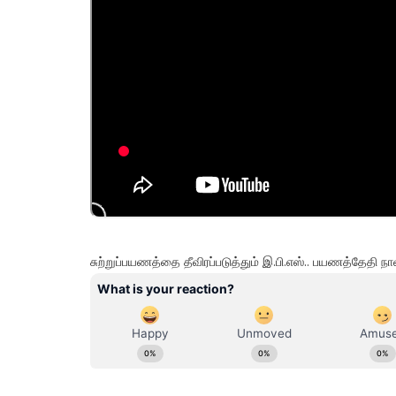
சுற்றுப்பயணத்தை தீவிரப்படுத்தும் இ.பி.எஸ்.. பயணத்தேதி