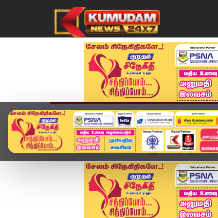
முகப்பு
விளையாட்டு
அண்மை
தமிழ்நாட
Home
வீடியோ ஸ்டோரி
சுற்றுப்பயணத்தை தீவிரப்பட