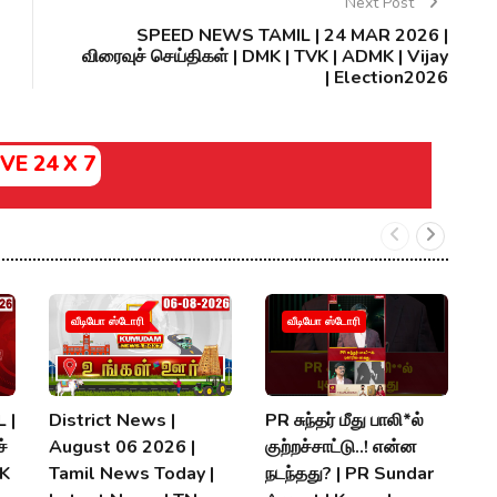
Next Post
SPEED NEWS TAMIL | 24 MAR 2026 |
விரைவுச் செய்திகள் | DMK | TVK | ADMK | Vijay
| Election2026
IVE 24 X 7
வீடியோ ஸ்டோரி
வீடியோ ஸ்டோரி
 |
District News |
PR சுந்தர் மீது பாலி*ல்
நி
்
August 06 2026 |
குற்றச்சாட்டு..! என்ன
த
MK
Tamil News Today |
நடந்தது? | PR Sundar
மு