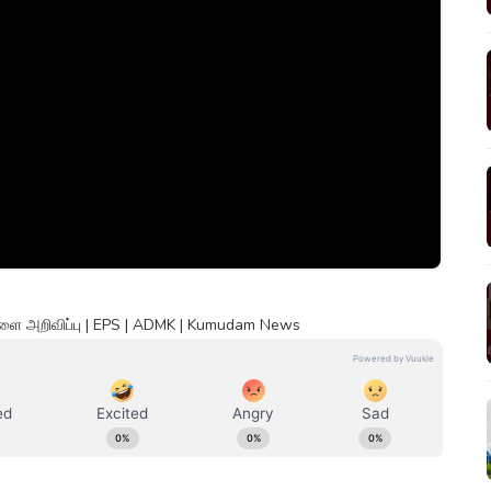
 நாளை அறிவிப்பு | EPS | ADMK | Kumudam News