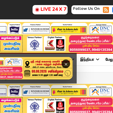
Follow Us On
LIVE 24 X 7
ு
சினிமா
அரசியல்
விளையாட்டு
இந்தியா
மேல
×
ுத்தும் இ.பி.எஸ்.. பயண...